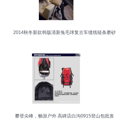
2014秋冬新款韩版清新兔毛球复古车缝线链条磨砂
手提女包包——保定白沟新城益辉箱包皮具销售处
攀登尖峰，畅游户外 高碑店白沟0915登山包批发
优选指南