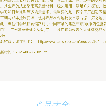
厂以精湛的工艺和扎实的产能闻名，专注于生产款式多样的双肩
包。其生产的成品采用高质量材料，经久耐用，满足户外探险、
园学习和日常通勤等多场景需求。最重要的是，西宁工厂能适应
确工期与成本控制要求，使得产品在各地批发市场占据一席之地
因此，当他们尝试拓宽销路时，中国市场的集散重镇“永康箱包批
口”、“广州甚至全球采买站点”——以广东为代表的大规模交易发
地\
若转载，请注明出处：http://www.bsrw7p5.com/product/104.htm
新时间：2026-08-06 08:17:53
产品大全