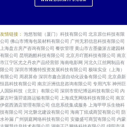
友情链接：
泡悠智能（厦门）科技有限公司
北京原仕科技有限
公司
佛山市博海包装材料有限公司
广州无邪信息科技有限公司
上海盘古房产咨询有限公司
餐饮管理
黄山市古墨徽派古建园林
有限公司
昆明跑酷科技有限公司
北京月吖图科技有限公司
南京
市江宁区尤之丹农产品经营部
海南电影网
河北久江丝网制品有
限公司
深圳市博雅特投资发展科技有限公司
极味实业（上海）
有限公司
周易算命
深圳市鑫合源自动化设备有限公司
北京鼎新
恒昌科技有限公司
南京沂洲信息咨询有限公司
专用汽车
神州巨
人国际科技（北京）有限公司
深圳市世纪博远科技有限公司
内
蒙古叶蒲羿道路运输有限公司
上海戎烹网络科技有限公司
南京
伊偌西酒店管理有限公司
信息系统集成服务
上海甲甲乐生物科
技有限公司
河北磐北建设有限公司
海南丁炫成商贸有限公司
防
水补漏
广州驯庭网络科技有限公司
安徽盛可商贸有限公司
内蒙
古网慧信息技术有限公司
湖南正己网络科技有限公司
绵阳市泽