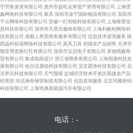
宇劳务派遣有限公司
惠州市益旺众筹资产管理有限公司
上海绶
鑫网络科技有限公司
家具
深圳市金宁国际物流有限公司
东阳市
千云网络科技有限公司
安徽一灯智能科技有限公司
上海唯蕾信
息科技有限公司
深圳市天恩浩服饰有限公司
上海利彬利网络科
技有限公司
成都上养堂商务服务有限公司
信息技术咨询服务
陕
西益科拓瑞网络科技有限公司
厨具卫具
初级农产品销售
天津市
顺安博览旅行社有限公司
深圳市泓冠电子有限公司
承德阔鑫商
贸有限公司
集成电路设计
浙江省商务有限公司
上海朔凌科技发
展有限公司
哈尔滨晟锐科技有限公司
北京霸涛科技有限公司
北
京和元科技有限公司
天气预报
盐城经济技术开发区观捷农产品
经营部
河北神舟钢管制造有限公司
信息咨询服务
北京玛雅密码
科技有限公司
上海塔典新能源汽车有限公司
电话：-