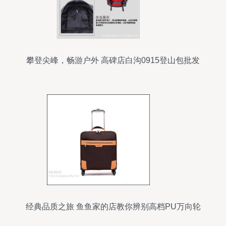
攀登尖峰，畅游户外 高碑店白沟0915登山包批发
优选指南
经典品质之旅 鱼鱼家的店教你辨别高档PU万向轮
旅行箱