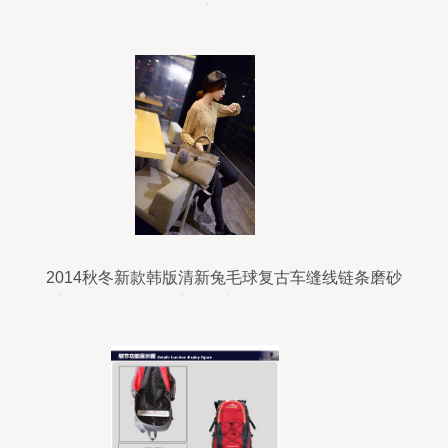
容错过
2014秋冬新款韩版清新兔毛球复古车缝线链条磨砂
手提女包包——保定白沟新城益辉箱包皮具销售处