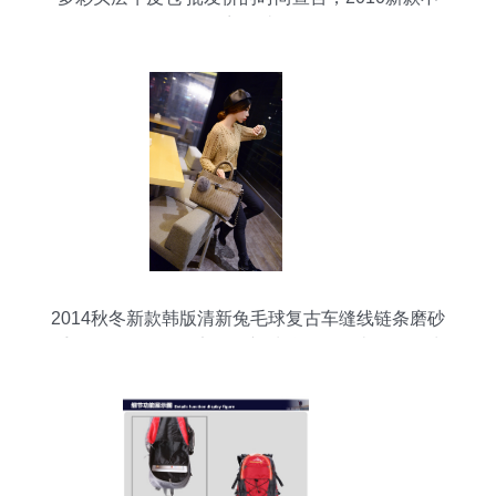
容错过
2014秋冬新款韩版清新兔毛球复古车缝线链条磨砂
手提女包包——保定白沟新城益辉箱包皮具销售处