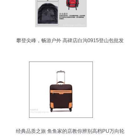
攀登尖峰，畅游户外 高碑店白沟0915登山包批发
优选指南
经典品质之旅 鱼鱼家的店教你辨别高档PU万向轮
旅行箱