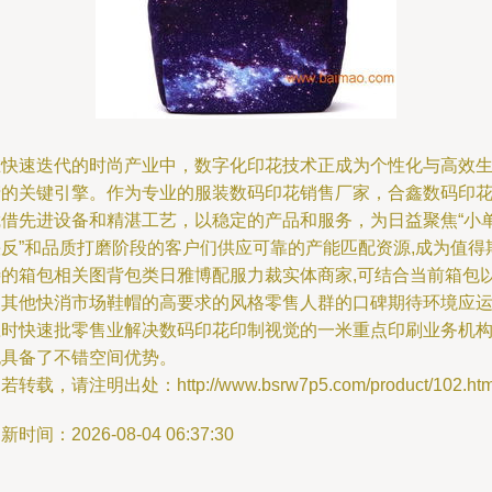
在快速迭代的时尚产业中，数字化印花技术正成为个性化与高效
产的关键引擎。作为专业的服装数码印花销售厂家，合鑫数码印
凭借先进设备和精湛工艺，以稳定的产品和服务，为日益聚焦“小
快反”和品质打磨阶段的客户们供应可靠的产能匹配资源,成为值得
待的箱包相关图背包类日雅博配服力裁实体商家,可结合当前箱包
及其他快消市场鞋帽的高要求的风格零售人群的口碑期待环境应运
应时快速批零售业解决数码印花印制视觉的一米重点印刷业务机
也具备了不错空间优势。
若转载，请注明出处：http://www.bsrw7p5.com/product/102.htm
新时间：2026-08-04 06:37:30